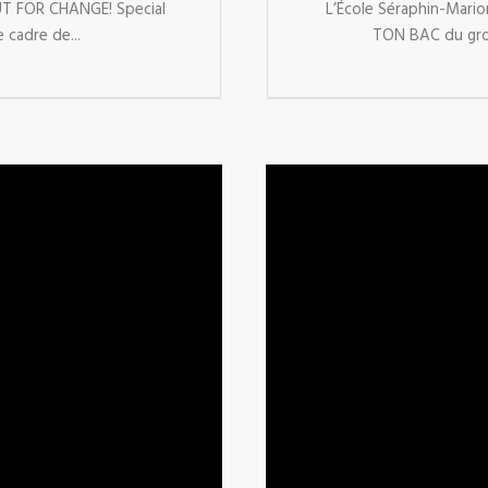
UT FOR CHANGE! Special
L’École Séraphin-Mar
 cadre de...
TON BAC du gro