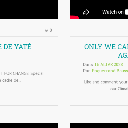
0
E DE YATÉ
ONLY WE CA
AG
Dans
1.5 ALIVE 2023
Par
Enguerrand Bouss
UT FOR CHANGE! Special
 cadre de...
Like and comment your 
our Clima