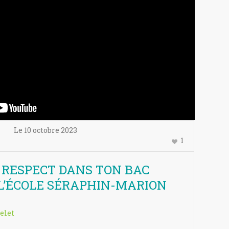
Le
10 octobre
2023
1
 RESPECT DANS TON BAC
y L’ÉCOLE SÉRAPHIN-MARION
elet