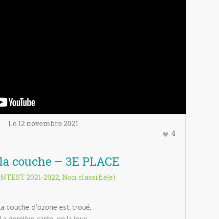
Le
12 novembre
2021
4
la couche – 3E PLACE
ONTEST 2021-2022
,
Non classifié(e)
La couche d’ozone est troué,