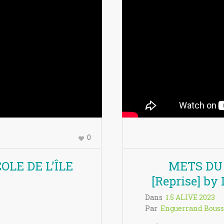
0
OLE DE L’ÎLE
METS DU
[Reprise] b
Dans
1.5 ALIVE 2023
Par
Enguerrand Bouss