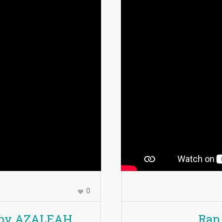
0
 by AZALEAH
Rap