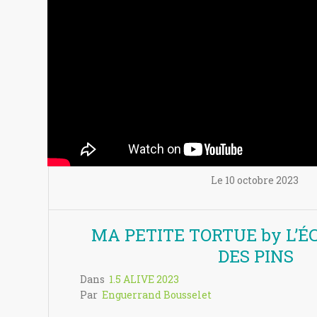
Le
10 octobre
2023
MA PETITE TORTUE by L’ÉC
DES PINS
Dans
1.5 ALIVE 2023
Par
Enguerrand Bousselet