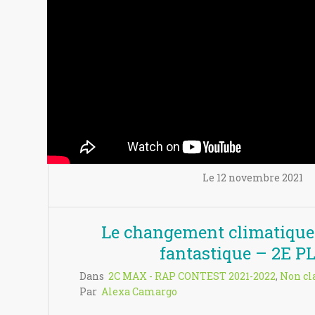
Le
12 novembre
2021
Le changement climatique 
fantastique – 2E P
Dans
2C MAX - RAP CONTEST 2021-2022
,
Non cla
Par
Alexa Camargo