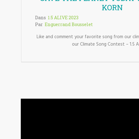
KORN
Dans
1.5 ALIVE 2023
Par
Enguerrand Bousselet
Like and comment your favorite song from our cli
our Climate Song Contest – 1.5 ALI