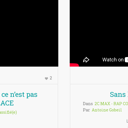
2
ce n’est pas
Sans 
LACE
Dans
2C MAX - RAP C
Par
Antoine Gobeil
ssifié(e)