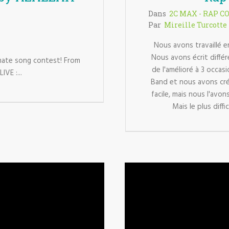
Dans
2C MAX - RAP C
Par
Mireille Turcotte
Nous avons travaillé e
Nous avons écrit diffé
mate song contest! From
de l'amélioré à 3 occasi
VE :...
Band et nous avons cr
facile, mais nous l'avon
Mais le plus diffi