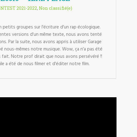
ONTEST 2021-2022
,
Non classifié(e)
n petits groupes sur l'écriture d'un rap écologique.
rentes versions d'un même texte, nous avons tenté
ons. Par la suite, nous avons appris à utiliser Garage
éé nous-mêmes notre musique. Wow, ça n'a pas été
s fait. Notre prof dirait que nous avons persévéré !!
cile a été de nous filmer et d'éditer notre film.