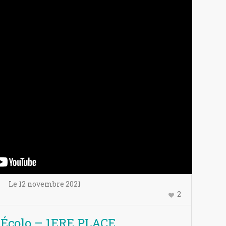
Le
12 novembre
2021
2
 Écolo – 1ERE PLACE