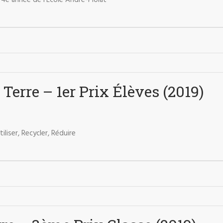
4e année de l’École André-Piolat
a Terre – 1er Prix Élèves (2019)
iliser, Recycler, Réduire