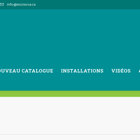
info@econova.ca
tégorie : Concours JDT 2
OUVEAU CATALOGUE
INSTALLATIONS
VIDÉOS