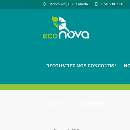
Vancouver
, C.-B.
Canada
1-778-238-2980
Ca
DÉCOUVREZ NOS CONCOURS !
N
À PROPOS
CARRIÈRES