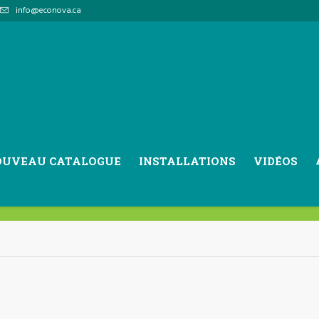
info@econova.ca
Le Futur se dessine !
OUVEAU CATALOGUE
INSTALLATIONS
VIDÉOS