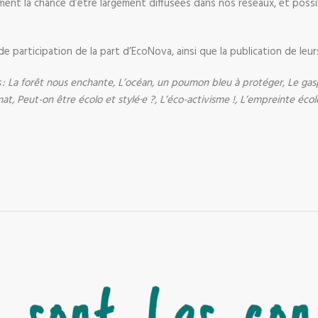
ment la chance d’être largement diffusées dans nos réseaux, et pos
e participation de la part d’EcoNova, ainsi que la publication de leu
: La forêt nous enchante, L’océan, un poumon bleu à protéger, Le gaspil
at, Peut-on être écolo et stylé·e ?, L’éco-activisme !, L’empreinte écol