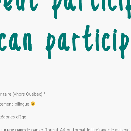
ritaire (=hors Québec) *
itement bilingue
tégories d’âge :
 sur
une page
de papier (format A4 ou format lettre) avec le matériel