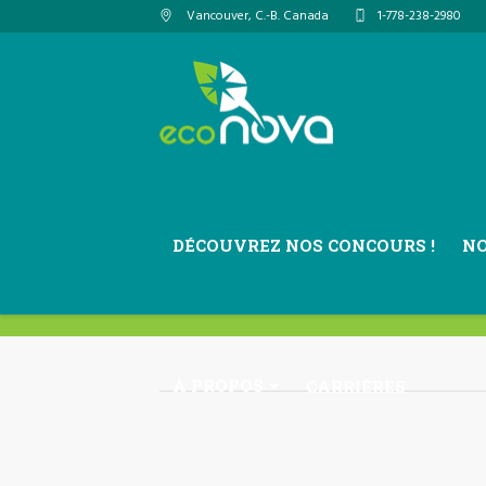
Vancouver
, C.-B.
Canada
1-778-238-2980
DÉCOUVREZ NOS CONCOURS !
N
À PROPOS
CARRIÈRES