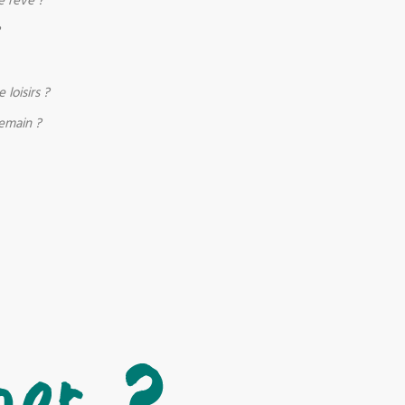
e rêve ?
?
 loisirs ?
demain ?